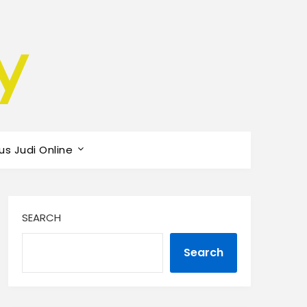
tus Judi Online
SEARCH
Search