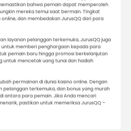
memastikan bahwa pemain dapat memperoleh
ngkin mereka temui saat bermain. Tingkat
sino online, dan membedakan JurusQQ dari para
an layanan pelanggan terkemuka, JurusQQ juga
i untuk memberi penghargaan kepada para
tuk pemain baru hingga promosi berkelanjutan
ng untuk mencetak uang tunai dan hadiah
bah permainan di dunia kasino online. Dengan
n pelanggan terkemuka, dan bonus yang murah
it di antara para pemain. Jika Anda mencari
menarik, pastikan untuk memeriksa JurusQQ –