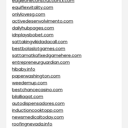
eagleoneconstructiontx.com
equiflexvitality.com
onlylovesg.com
activedesenvolvimento.com
dailyhubpages.com
idnplaysbobet.com
sattakingvikidadacall.com
bestbolaslotgames.com
sattamatkafixedgamehere.com
entrepreneurguardian.com
hibaby.info
paperwashington.com
weedemup.com
bestchancecasino.com
bilalliaqat.com
autodispensadores.com
inductioncooktopp.com
newsmedicaltoday.com
roofingnevada.info