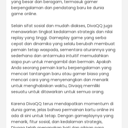
yang besar dan beragam, termasuk gamer
berpengalaman dan pendatang baru ke dunia
game online.
Selain sifat sosial dan mudah diakses, DivaQQ juga
menawarkan tingkat kedalaman strategis dan nilai
replay yang tinggi. Gameplay game yang serba
cepat dan dinamika yang selalu berubah membuat
pemain tetap waspada, sementara aturannya yang
sederhana dan antarmuka intuitif memudahkan
siapa pun untuk mengambil dan bermain. Apakah
Anda seorang pemain kartu berpengalaman yang
mencari tantangan baru atau gamer biasa yang
mencari cara yang menyenangkan dan menarik
untuk menghabiskan waktu, Divaqq memiliki
sesuatu untuk ditawarkan untuk semua orang.
Karena DivaQQ terus mendapatkan momentum di
dunia game, jelas bahwa permainan kartu online ini
ada di sini untuk tetap. Dengan gameplaynya yang
menarik, fitur sosial, dan kedalaman strategis,
Divaqq telah menangkap hati dan pikiran para