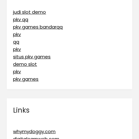
judi slot demo
pkv qq
pkv games bandarqq
pkv
qq
pkv
situs pkv games
demo slot
pkv
pkv games
Links
whymydoggy.com
digitalearnweb.com