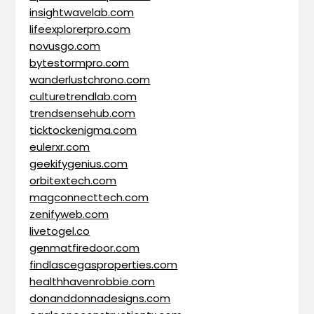
insightwavelab.com
lifeexplorerpro.com
novusgo.com
bytestormpro.com
wanderlustchrono.com
culturetrendlab.com
trendsensehub.com
ticktockenigma.com
eulerxr.com
geekifygenius.com
orbitextech.com
magconnecttech.com
zenifyweb.com
livetogel.co
genmatfiredoor.com
findlascegasproperties.com
healthhavenrobbie.com
donanddonnadesigns.com