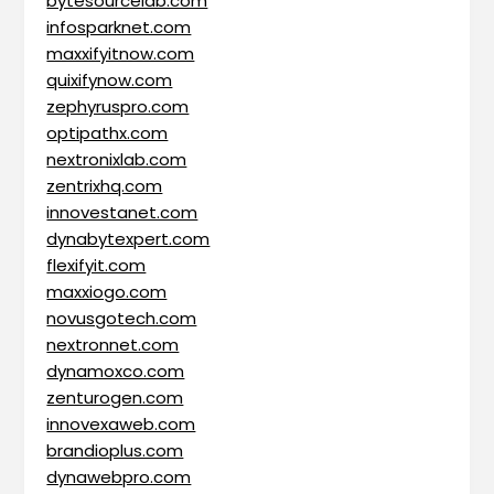
bytesourcelab.com
infosparknet.com
maxxifyitnow.com
quixifynow.com
zephyruspro.com
optipathx.com
nextronixlab.com
zentrixhq.com
innovestanet.com
dynabytexpert.com
flexifyit.com
maxxiogo.com
novusgotech.com
nextronnet.com
dynamoxco.com
zenturogen.com
innovexaweb.com
brandioplus.com
dynawebpro.com