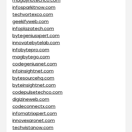
magdynotechco.com
infosparkitnow.com
techvortexco.com
geekifyweb.com
infoplazatech.com
bytegeniusxpert.com
innovatebytelab.com
infobytepro.com
magbytego.com
codegeniusnet.com
infoinsightnet.com
bytesourcehq.com
byteinsightnet.com
codepulsetechco.com
digizineweb.com
codeconnectx.com
infomatrixxpert.com
innovexaronet.com
techvistanow.com