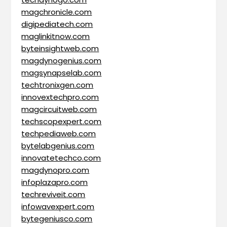
magchronicle.com
digipediatech.com
maglinkitnow.com
byteinsightweb.com
magdynogenius.com
magsynapselab.com
techtronixgen.com
innovextechpro.com
magcircuitweb.com
techscopexpert.com
techpediaweb.com
bytelabgenius.com
innovatetechco.com
magdynopro.com
infoplazapro.com
techreviveit.com
infowavexpert.com
bytegeniusco.com