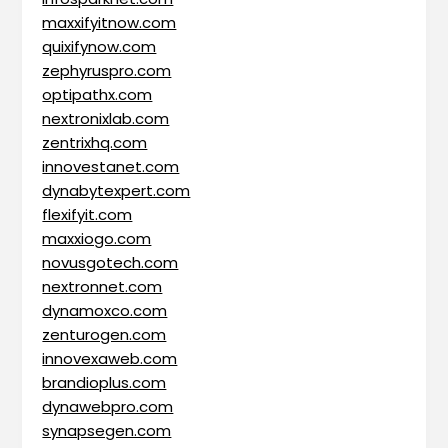
maxxifyitnow.com
quixifynow.com
zephyruspro.com
optipathx.com
nextronixlab.com
zentrixhq.com
innovestanet.com
dynabytexpert.com
flexifyit.com
maxxiogo.com
novusgotech.com
nextronnet.com
dynamoxco.com
zenturogen.com
innovexaweb.com
brandioplus.com
dynawebpro.com
synapsegen.com