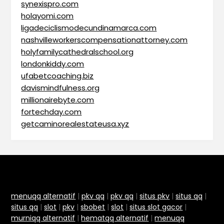
synexispro.com
holayomi.com
ligadeciclismodecundinamarca.com
nashvilleworkerscompensationattorney.com
holyfamilycathedralschool.org
londonkiddy.com
ufabetcoaching.biz
davismindfulness.org
millionairebyte.com
fortechday.com
getcaminorealestateusa.xyz
menuqq alternatif
|
pkv qq
|
pkv qq
|
situs pkv
|
situs qq
|
situs qq
|
slot
|
pkv
|
sbobet
|
slot
|
situs slot gacor
|
murniqq alternatif
|
hematqq alternatif
|
menuqq