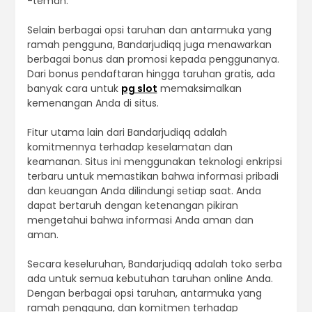
-teman.
Selain berbagai opsi taruhan dan antarmuka yang
ramah pengguna, Bandarjudiqq juga menawarkan
berbagai bonus dan promosi kepada penggunanya.
Dari bonus pendaftaran hingga taruhan gratis, ada
banyak cara untuk
pg slot
memaksimalkan
kemenangan Anda di situs.
Fitur utama lain dari Bandarjudiqq adalah
komitmennya terhadap keselamatan dan
keamanan. Situs ini menggunakan teknologi enkripsi
terbaru untuk memastikan bahwa informasi pribadi
dan keuangan Anda dilindungi setiap saat. Anda
dapat bertaruh dengan ketenangan pikiran
mengetahui bahwa informasi Anda aman dan
aman.
Secara keseluruhan, Bandarjudiqq adalah toko serba
ada untuk semua kebutuhan taruhan online Anda.
Dengan berbagai opsi taruhan, antarmuka yang
ramah pengguna, dan komitmen terhadap