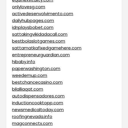
onlylovesg.com
activedesenvolvimento.com
dailyhubpages.com
idnplaysbobet.com
sattakingvikidadacall.com
bestbolaslotgames.com
sattamatkafixedgamehere.com
entrepreneurguardian.com
hibaby.info
paperwashington.com
weedemup.com
bestchancecasino.com
bilalliaqat.com
autodispensadores.com
inductioncooktopp.com
newsmedicaltoday.com
roofingnevada.info
magconnectx.com