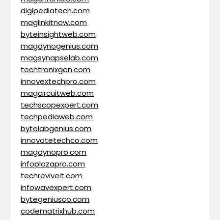
digipediatech.com
maglinkitnow.com
byteinsightweb.com
magdynogenius.com
magsynapselab.com
techtronixgen.com
innovextechpro.com
magcircuitweb.com
techscopexpert.com
techpediaweb.com
bytelabgenius.com
innovatetechco.com
magdynopro.com
infoplazapro.com
techreviveit.com
infowavexpert.com
bytegeniusco.com
codematrixhub.com