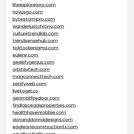
lifeexplorerpro.com
novusgo.com
bytestormpro.com
wanderlustchrono.com
culturetrendlab.com
trendsensehub.com
ticktockenigma.com
eulerxr.com
geekifygenius.com
orbitextech.com
magconnecttech.com
zenifyweb.com
livetogel.co
genmatfiredoor.com
findlascegasproperties.com
healthhavenrobbie.com
donanddonnadesigns.com
eagleoneconstructiontx.com
equiflexvitality.com