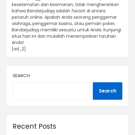
keselamatan dan keamanan, tidak mengherankan
bahwa Bandarjudiqq adalah favorit di antara
petaruh online. Apakah Anda seorang penggemar
olahraga, penggemar kasino, atau pemain poker,
Bandarjudiqq memiliki sesuatu untuk Anda. Kunjungi
situs hari ini dan mulailah menempatkan taruhan
Anda!
[ad_2]
SEARCH
Search
Recent Posts