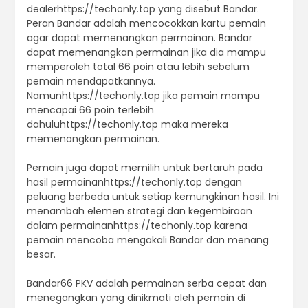
dealerhttps://techonly.top yang disebut Bandar.
Peran Bandar adalah mencocokkan kartu pemain
agar dapat memenangkan permainan. Bandar
dapat memenangkan permainan jika dia mampu
memperoleh total 66 poin atau lebih sebelum
pemain mendapatkannya.
Namunhttps://techonly.top jika pemain mampu
mencapai 66 poin terlebih
dahuluhttps://techonly.top maka mereka
memenangkan permainan.
Pemain juga dapat memilih untuk bertaruh pada
hasil permainanhttps://techonly.top dengan
peluang berbeda untuk setiap kemungkinan hasil. Ini
menambah elemen strategi dan kegembiraan
dalam permainanhttps://techonly.top karena
pemain mencoba mengakali Bandar dan menang
besar.
Bandar66 PKV adalah permainan serba cepat dan
menegangkan yang dinikmati oleh pemain di