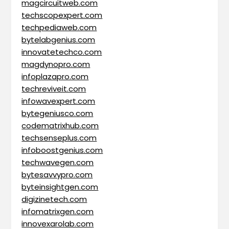
magcircuitweb.com
techscopexpert.com
techpediaweb.com
bytelabgenius.com
innovatetechco.com
magdynopro.com
infoplazapro.com
techreviveit.com
infowavexpert.com
bytegeniusco.com
codematrixhub.com
techsenseplus.com
infoboostgenius.com
techwavegen.com
bytesavvypro.com
byteinsightgen.com
digizinetech.com
infomatrixgen.com
innovexarolab.com