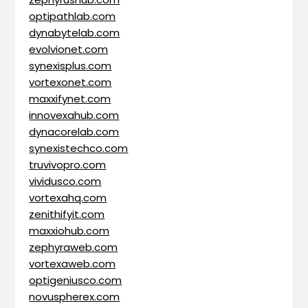
optipathlab.com
dynabytelab.com
evolvionet.com
synexisplus.com
vortexonet.com
maxxifynet.com
innovexahub.com
dynacorelab.com
synexistechco.com
truvivopro.com
vividusco.com
vortexahq.com
zenithifyit.com
maxxiohub.com
zephyraweb.com
vortexaweb.com
optigeniusco.com
novuspherex.com