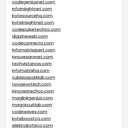
codegeniusnet.com
infoinsightnet.com
bytesourcehq.com
byteinsightnet.com
codepulsetechco.com
digizineweb.com
codeconnectx.com
infomatrixxpert.com
innovexaronet.com
techvistanow.com
infomatrixhq.com
cubixiosparklab.com
novaevotech.com
innovextechco.com
maglinkgenius.com
magcircuitlab.com
codewavex.com
byteboostco.com
elektrabyteco.com