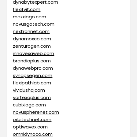
dynabytexpert.com
flexifyit.com
maxxiogo.com
novusgotech.com
nextronnet.com
dynamoxco.com
zenturogen.com
innovexaweb.com
brandioplus.com
dynawebpro.com
synapsegen.com
flexipathlab.com
vividushq.com
vortexaplus.com
cubixiogo.com
novuspherenet.com
orbitechnet.com
optiwavex.com
omnidynoco.com