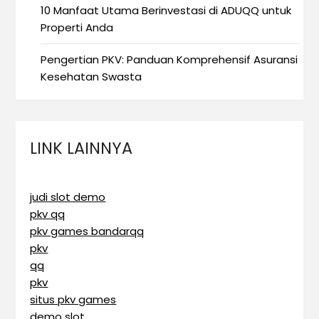
10 Manfaat Utama Berinvestasi di ADUQQ untuk
Properti Anda
Pengertian PKV: Panduan Komprehensif Asuransi
Kesehatan Swasta
LINK LAINNYA
judi slot demo
pkv qq
pkv games bandarqq
pkv
qq
pkv
situs pkv games
demo slot