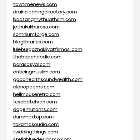
towtimenews.com
draincleaningdirectory.com
baotangmythuathcm.com
jethukukburosu.com
somniumforge.com
bloglibraries.com
luleburgaznakliyatfirmasi.com
thebapehoodie.com
parasosyal.com
enticingmuslim.com
goodhealthsoundwealth.com
elenapoems.com
hellmouseretro.com
fcsabatehran.com
dogemutants.com
duramaxtop.com
takamasoudia.com
twdoingthings.com
stellabluedesignsco.com