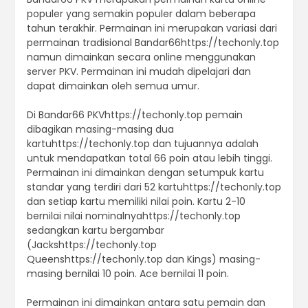
populer yang semakin populer dalam beberapa
tahun terakhir. Permainan ini merupakan variasi dari
permainan tradisional Bandar66https://techonly.top
namun dimainkan secara online menggunakan
server PKV. Permainan ini mudah dipelajari dan
dapat dimainkan oleh semua umur.
Di Bandar66 PKVhttps://techonly.top pemain
dibagikan masing-masing dua
kartuhttps://techonly.top dan tujuannya adalah
untuk mendapatkan total 66 poin atau lebih tinggi.
Permainan ini dimainkan dengan setumpuk kartu
standar yang terdiri dari 52 kartuhttps://techonly.top
dan setiap kartu memiliki nilai poin. Kartu 2-10
bernilai nilai nominalnyahttps://techonly.top
sedangkan kartu bergambar
(Jackshttps://techonly.top
Queenshttps://techonly.top dan Kings) masing-
masing bernilai 10 poin. Ace bernilai 11 poin.
Permainan ini dimainkan antara satu pemain dan