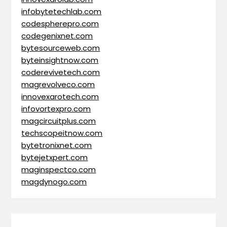
infobytetechlab.com
codespherepro.com
codegenixnet.com
bytesourceweb.com
byteinsightnow.com
coderevivetech.com
magrevolveco.com
innovexarotech.com
infovortexpro.com
magcircuitplus.com
techscopeitnow.com
bytetronixnet.com
bytejetxpert.com
maginspectco.com
magdynogo.com