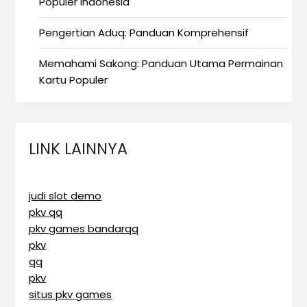
Populer Indonesia
Pengertian Aduq: Panduan Komprehensif
Memahami Sakong: Panduan Utama Permainan
Kartu Populer
LINK LAINNYA
judi slot demo
pkv qq
pkv games bandarqq
pkv
qq
pkv
situs pkv games