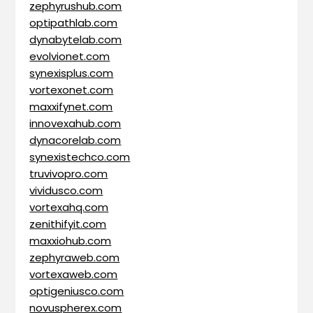
zephyrushub.com
optipathlab.com
dynabytelab.com
evolvionet.com
synexisplus.com
vortexonet.com
maxxifynet.com
innovexahub.com
dynacorelab.com
synexistechco.com
truvivopro.com
vividusco.com
vortexahq.com
zenithifyit.com
maxxiohub.com
zephyraweb.com
vortexaweb.com
optigeniusco.com
novuspherex.com