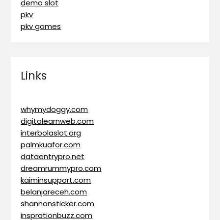
demo slot
pkv
pkv games
Links
whymydoggy.com
digitalearnweb.com
interbolaslot.org
palmkuafor.com
dataentrypro.net
dreamrummypro.com
kaiminsupport.com
belanjareceh.com
shannonsticker.com
insprationbuzz.com