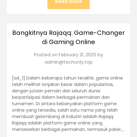
Read more
Bangkitnya Rajaqq: Game-Changer
di Gaming Online
Posted on
February 21, 2025
by
admin@techonly.top
[ad_1] Dalam beberapa tahun terakhir, game online
telah melihat lonjakan besar dalam popularitas,
dengan jutaan pemain dari seluruh dunia
berpartisipasi dalam berbagai permainan dan
turnamen. Di antara kebanyakan platform game
online yang tersedia, salah satu nama yang telah
membuat gelombang di industri adalah Rajaqq.
Rajaqq adalah platform game online yang
menawarkan berbagai permainan, termasuk poker,…