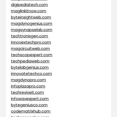
digipediatech.com
maglinkitnow.com
byteinsightweb.com
magdynogenius.com
magsynapselab.com
techtronixgen.com
innovextechpro.com
magcircuitweb.com
techscopexpert.com
techpediaweb.com
bytelabgenius.com
innovatetechco.com
magdynopro.com
infoplazapro.com
techreviveit.com
infowavexpert.com
bytegeniusco.com
codematrixhub.com