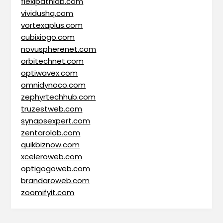
flexipathlab.com
vividushq.com
vortexaplus.com
cubixiogo.com
novuspherenet.com
orbitechnet.com
optiwavex.com
omnidynoco.com
zephyrtechhub.com
truzestweb.com
synapsexpert.com
zentarolab.com
quikbiznow.com
xceleroweb.com
optigogoweb.com
brandaroweb.com
zoomifyit.com