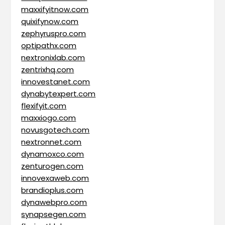
maxxifyitnow.com
quixifynow.com
zephyruspro.com
optipathx.com
nextronixlab.com
zentrixhq.com
innovestanet.com
dynabytexpert.com
flexifyit.com
maxxiogo.com
novusgotech.com
nextronnet.com
dynamoxco.com
zenturogen.com
innovexaweb.com
brandioplus.com
dynawebpro.com
synapsegen.com