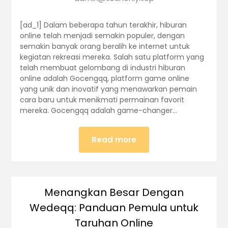
[ad_1] Dalam beberapa tahun terakhir, hiburan
online telah menjadi semakin populer, dengan
semakin banyak orang beralih ke internet untuk
kegiatan rekreasi mereka. Salah satu platform yang
telah membuat gelombang di industri hiburan
online adalah Gocengqq, platform game online
yang unik dan inovatif yang menawarkan pemain
cara baru untuk menikmati permainan favorit
mereka. Gocengqq adalah game-changer…
Read more
Menangkan Besar Dengan
Wedeqq: Panduan Pemula untuk
Taruhan Online