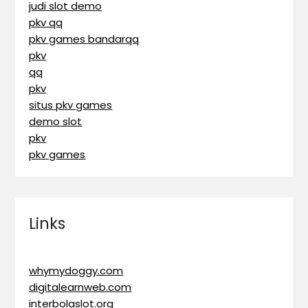
judi slot demo
pkv qq
pkv games bandarqq
pkv
qq
pkv
situs pkv games
demo slot
pkv
pkv games
Links
whymydoggy.com
digitalearnweb.com
interbolaslot.org