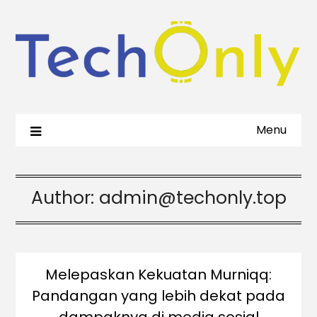
Menu
Author:
admin@techonly.top
Melepaskan Kekuatan Murniqq:
Pandangan yang lebih dekat pada
dampaknya di media sosial