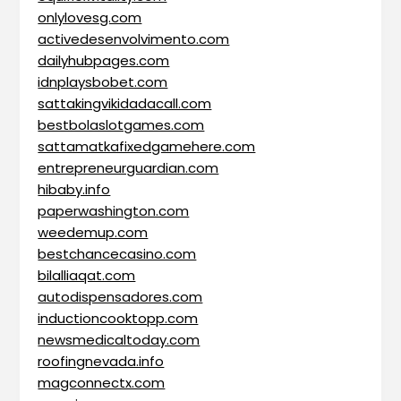
onlylovesg.com
activedesenvolvimento.com
dailyhubpages.com
idnplaysbobet.com
sattakingvikidadacall.com
bestbolaslotgames.com
sattamatkafixedgamehere.com
entrepreneurguardian.com
hibaby.info
paperwashington.com
weedemup.com
bestchancecasino.com
bilalliaqat.com
autodispensadores.com
inductioncooktopp.com
newsmedicaltoday.com
roofingnevada.info
magconnectx.com