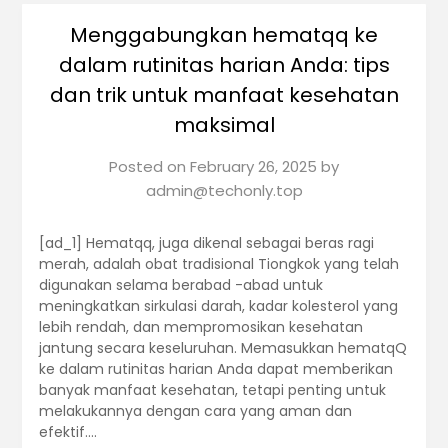
Menggabungkan hematqq ke
dalam rutinitas harian Anda: tips
dan trik untuk manfaat kesehatan
maksimal
Posted on
February 26, 2025
by
admin@techonly.top
[ad_1] Hematqq, juga dikenal sebagai beras ragi
merah, adalah obat tradisional Tiongkok yang telah
digunakan selama berabad -abad untuk
meningkatkan sirkulasi darah, kadar kolesterol yang
lebih rendah, dan mempromosikan kesehatan
jantung secara keseluruhan. Memasukkan hematqQ
ke dalam rutinitas harian Anda dapat memberikan
banyak manfaat kesehatan, tetapi penting untuk
melakukannya dengan cara yang aman dan
efektif….