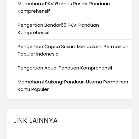
Memahami PKV Games Resmi: Panduan
Komprehensif
Pengertian Bandar66 PKV: Panduan
Komprehensif
Pengertian Capsa Susun: Mendalami Permainan
Populer Indonesia
Pengertian Aduq: Panduan Komprehensif
Memahami Sakong: Panduan Utama Permainan
Kartu Populer
LINK LAINNYA