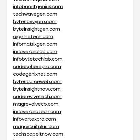
infoboostgenius.com
techwavegen.com
bytesavvypro.com
byteinsightgen.com
digizinetech.com
infomatrixgen.com
innovexarolab.com
infobytetechlab.com
codespherepro.com
codegenixnet.com
bytesourceweb.com
byteinsightnow.com
coderevivetech.com
magrevolveco.com
innovexarotech.com
infovortexpro.com
magcircuitplus.com
techscopeitnow.com