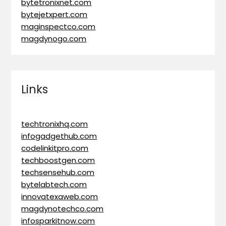
bytetronixnet.com
bytejetxpert.com
maginspectco.com
magdynogo.com
Links
techtronixhq.com
infogadgethub.com
codelinkitpro.com
techboostgen.com
techsensehub.com
bytelabtech.com
innovatexaweb.com
magdynotechco.com
infosparkitnow.com