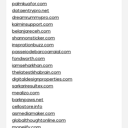
palmkuafor.com
dataentrypro.net
dreamrummypro.com
kaiminsupport.com
belanjareceh.com
shannonsticker.com
insprationbuzz.com
passeiodebarcoarraial.com
fondworth.com
iamseharkhan.com
thelatestkhabrain.com
digitaldesignproperties.com
sarkariresultex.com
mealizo.com
barknpaws.net
cellostore.info
asmediamaker.com
globalthoughtonline.com
moneiify.com