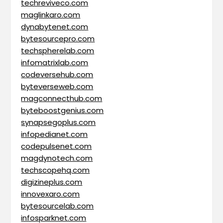
techreviveco.com
maglinkaro.com
dynabytenet.com
bytesourcepro.com
techspherelab.com
infomatrixlab.com
codeversehub.com
byteverseweb.com
magconnecthub.com
byteboostgenius.com
synapsegoplus.com
infopedianet.com
codepulsenet.com
magdynotech.com
techscopehq.com
digizineplus.com
innovexaro.com
bytesourcelab.com
infosparknet.com