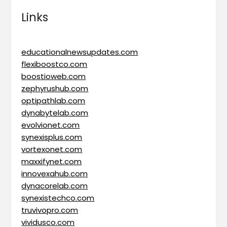
Links
educationalnewsupdates.com
flexiboostco.com
boostioweb.com
zephyrushub.com
optipathlab.com
dynabytelab.com
evolvionet.com
synexisplus.com
vortexonet.com
maxxifynet.com
innovexahub.com
dynacorelab.com
synexistechco.com
truvivopro.com
vividusco.com