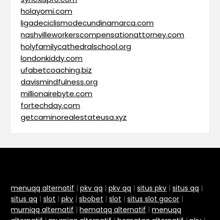
holayomi.com
ligadeciclismodecundinamarca.com
nashvilleworkerscompensationattorney.com
holyfamilycathedralschool.org
londonkiddy.com
ufabetcoaching.biz
davismindfulness.org
millionairebyte.com
fortechday.com
getcaminorealestateusa.xyz
menuqq alternatif
|
pkv qq
|
pkv qq
|
situs pkv
|
situs qq
|
situs qq
|
slot
|
pkv
|
sbobet
|
slot
|
situs slot gacor
|
murniqq alternatif
|
hematqq alternatif
|
menuqq