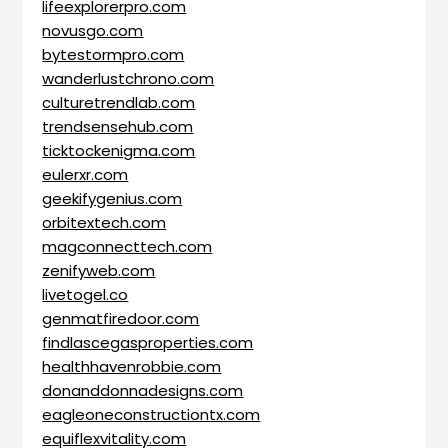
lifeexplorerpro.com
novusgo.com
bytestormpro.com
wanderlustchrono.com
culturetrendlab.com
trendsensehub.com
ticktockenigma.com
eulerxr.com
geekifygenius.com
orbitextech.com
magconnecttech.com
zenifyweb.com
livetogel.co
genmatfiredoor.com
findlascegasproperties.com
healthhavenrobbie.com
donanddonnadesigns.com
eagleoneconstructiontx.com
equiflexvitality.com