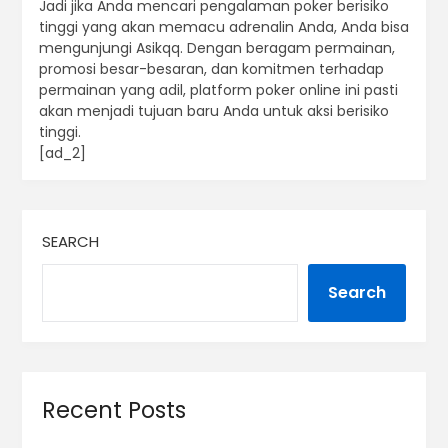
Jadi jika Anda mencari pengalaman poker berisiko
tinggi yang akan memacu adrenalin Anda, Anda bisa
mengunjungi Asikqq. Dengan beragam permainan,
promosi besar-besaran, dan komitmen terhadap
permainan yang adil, platform poker online ini pasti
akan menjadi tujuan baru Anda untuk aksi berisiko
tinggi.
[ad_2]
SEARCH
Search
Recent Posts