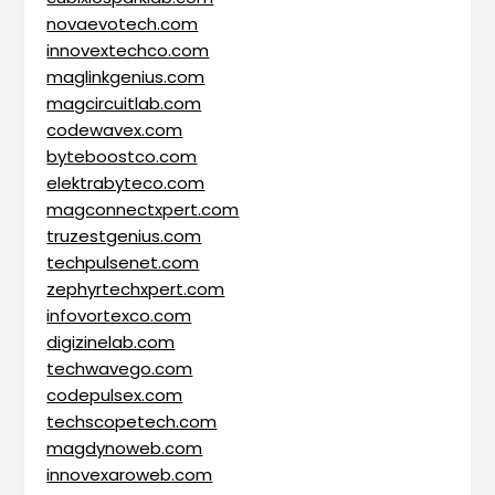
novaevotech.com
innovextechco.com
maglinkgenius.com
magcircuitlab.com
codewavex.com
byteboostco.com
elektrabyteco.com
magconnectxpert.com
truzestgenius.com
techpulsenet.com
zephyrtechxpert.com
infovortexco.com
digizinelab.com
techwavego.com
codepulsex.com
techscopetech.com
magdynoweb.com
innovexaroweb.com