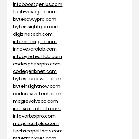
infoboostgenius.com
techwavegen.com
bytesavvypro.com
byteinsightgen.com
digizinetech.com
infomatrixgen.com
innovexarolab.com
infobytetechlab.com
codespherepro.com
codegenixnet.com
bytesourceweb.com
byteinsightnow.com
coderevivetech.com
magrevolveco.com
innovexarotech.com
infovortexpro.com
magcircuitplus.com
techscopeitnow.com
bytetronixnet.com