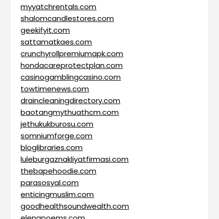
myyatchrentals.com
shalomcandlestores.com
geekifyit.com
sattamatkaes.com
crunchyrollpremiumapk.com
hondacareprotectplan.com
casinogamblingcasino.com
towtimenews.com
draincleaningdirectory.com
baotangmythuathcm.com
jethukukburosu.com
somniumforge.com
bloglibraries.com
luleburgaznakliyatfirmasi.com
thebapehoodie.com
parasosyal.com
enticingmuslim.com
goodhealthsoundwealth.com
elenapoems.com