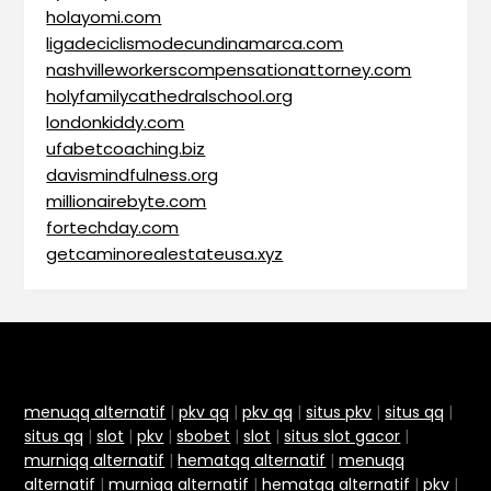
holayomi.com
ligadeciclismodecundinamarca.com
nashvilleworkerscompensationattorney.com
holyfamilycathedralschool.org
londonkiddy.com
ufabetcoaching.biz
davismindfulness.org
millionairebyte.com
fortechday.com
getcaminorealestateusa.xyz
menuqq alternatif
|
pkv qq
|
pkv qq
|
situs pkv
|
situs qq
|
situs qq
|
slot
|
pkv
|
sbobet
|
slot
|
situs slot gacor
|
murniqq alternatif
|
hematqq alternatif
|
menuqq
alternatif
|
murniqq alternatif
|
hematqq alternatif
|
pkv
|