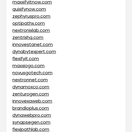
maxxifyitnow.com
quixifynow.com
zephyruspro.com
optipathx.com
nextronixlab.com
zentrixhq.com
innovestanet.com
dynabytexpert.com
flexifyit.com
maxxiogo.com
novusgotech.com
nextronnet.com
dynamoxco.com
zenturogen.com
innovexaweb.com
brandioplus.com
dynawebpro.com
synapsegen.com
flexipathlab.com