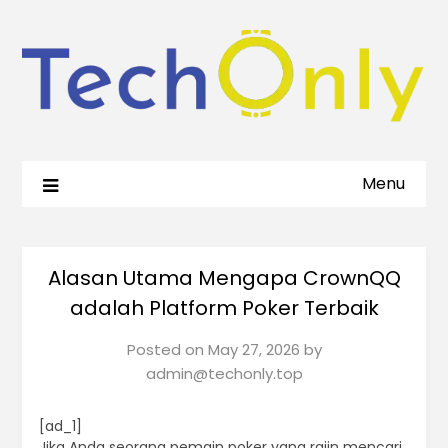
Menu
Alasan Utama Mengapa CrownQQ
adalah Platform Poker Terbaik
Posted on
May 27, 2026
by
admin@techonly.top
[ad_1]
Jika Anda seorang pemain poker yang rajin mencari