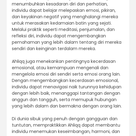
menumbuhkan kesadaran diri dan perhatian,
individu dapat belajar melepaskan emosi, pikiran,
dan keyakinan negatif yang menghalangi mereka
untuk merasakan kedamaian batin yang sejati.
Melalui praktik seperti meditasi, penjurnalan, dan
refleksi diri, individu dapat mengembangkan
pemahaman yang lebih dalam tentang diri mereka
sendiri dan keinginan terdalam mereka.
Ahliqq juga menekankan pentingnya kecerdasan
emosional, atau kemampuan mengenali dan
mengelola emosi diri sendiri serta emosi orang lain.
Dengan mengembangkan kecerdasan emosional,
individu dapat menavigasi naik turunnya kehidupan
dengan lebih baik, menanggapi tantangan dengan
anggun dan tangguh, serta memupuk hubungan
yang lebih dalam dan bermakna dengan orang lain.
Di dunia sibuk yang penuh dengan gangguan dan
tuntutan, mempraktikkan Ahliqq dapat membantu
individu menemukan keseimbangan, harmoni, dan