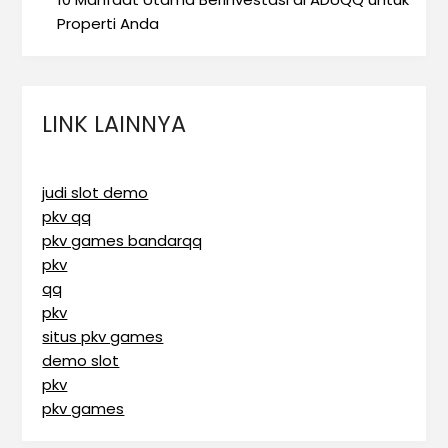
Properti Anda
LINK LAINNYA
judi slot demo
pkv qq
pkv games bandarqq
pkv
qq
pkv
situs pkv games
demo slot
pkv
pkv games