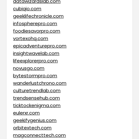
datawizardslab.com
cubiqio.com
geeklifechronicle.com
infospherepro.com
foodiesavorpro.com
vortexohq.com
epicadventurepro.com
insightwavelab.com
lifeexplorerpro.com
novusgo.com
bytestormpro.com
wanderlustchrono.com
culturetrendlab.com
trendsensehub.com
ticktockenigma.com
eulerxr.com
geekifygenius.com
orbitextech.com
magconnecttech.com