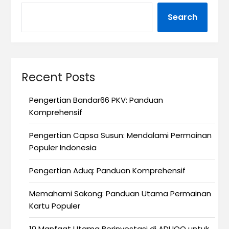
Search
Recent Posts
Pengertian Bandar66 PKV: Panduan
Komprehensif
Pengertian Capsa Susun: Mendalami Permainan
Populer Indonesia
Pengertian Aduq: Panduan Komprehensif
Memahami Sakong: Panduan Utama Permainan
Kartu Populer
10 Manfaat Utama Berinvestasi di ADUQQ untuk