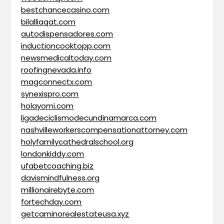
bestchancecasino.com
bilalliaqat.com
autodispensadores.com
inductioncooktopp.com
newsmedicaltoday.com
roofingnevada.info
magconnectx.com
synexispro.com
holayomi.com
ligadeciclismodecundinamarca.com
nashvilleworkerscompensationattorney.com
holyfamilycathedralschool.org
londonkiddy.com
ufabetcoaching.biz
davismindfulness.org
millionairebyte.com
fortechday.com
getcaminorealestateusa.xyz