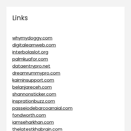
Links
whymydoggy.com
digitalearnweb.com
interbolaslot.org
palmkuafor.com
dataentrypro.net
dreamrummypro.com
kaiminsupport.com
belanjareceh.com
shannonsticker.com
insprationbuzz.com
passeiodebarcoarraial.com
fondworth.com
iamseharkhan.com
thelatestkhabrain.com