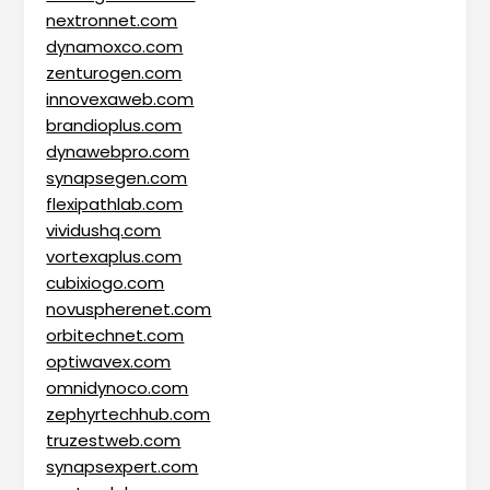
nextronnet.com
dynamoxco.com
zenturogen.com
innovexaweb.com
brandioplus.com
dynawebpro.com
synapsegen.com
flexipathlab.com
vividushq.com
vortexaplus.com
cubixiogo.com
novuspherenet.com
orbitechnet.com
optiwavex.com
omnidynoco.com
zephyrtechhub.com
truzestweb.com
synapsexpert.com