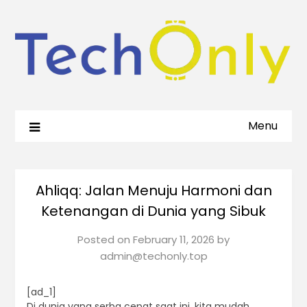
Menu
Ahliqq: Jalan Menuju Harmoni dan
Ketenangan di Dunia yang Sibuk
Posted on
February 11, 2026
by
admin@techonly.top
[ad_1]
Di dunia yang serba cepat saat ini, kita mudah