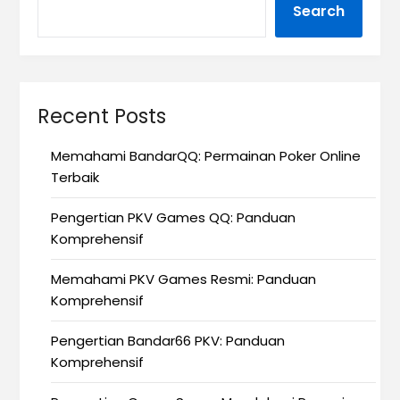
Search
Recent Posts
Memahami BandarQQ: Permainan Poker Online
Terbaik
Pengertian PKV Games QQ: Panduan
Komprehensif
Memahami PKV Games Resmi: Panduan
Komprehensif
Pengertian Bandar66 PKV: Panduan
Komprehensif