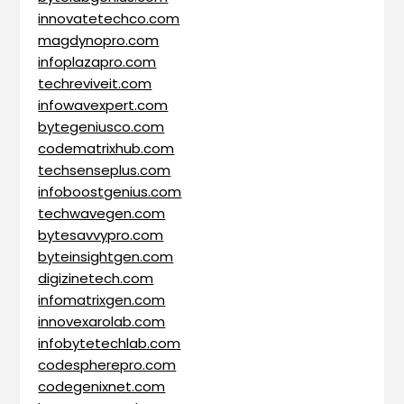
innovatetechco.com
magdynopro.com
infoplazapro.com
techreviveit.com
infowavexpert.com
bytegeniusco.com
codematrixhub.com
techsenseplus.com
infoboostgenius.com
techwavegen.com
bytesavvypro.com
byteinsightgen.com
digizinetech.com
infomatrixgen.com
innovexarolab.com
infobytetechlab.com
codespherepro.com
codegenixnet.com