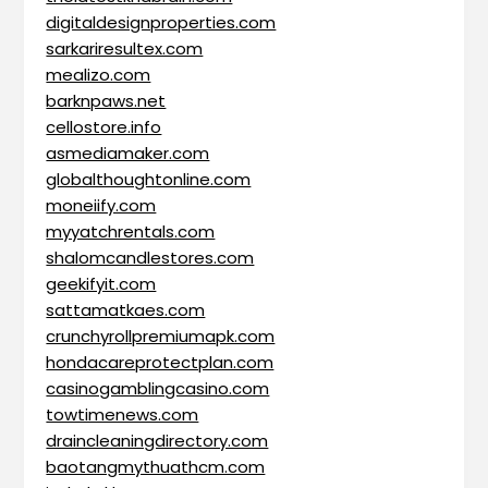
digitaldesignproperties.com
sarkariresultex.com
mealizo.com
barknpaws.net
cellostore.info
asmediamaker.com
globalthoughtonline.com
moneiify.com
myyatchrentals.com
shalomcandlestores.com
geekifyit.com
sattamatkaes.com
crunchyrollpremiumapk.com
hondacareprotectplan.com
casinogamblingcasino.com
towtimenews.com
draincleaningdirectory.com
baotangmythuathcm.com