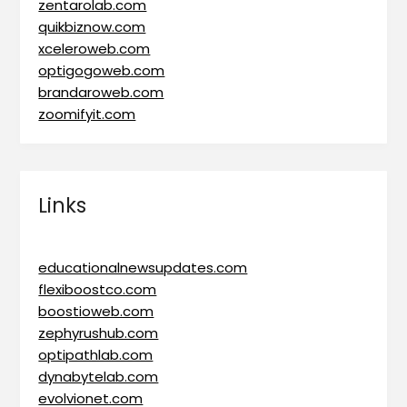
zentarolab.com
quikbiznow.com
xceleroweb.com
optigogoweb.com
brandaroweb.com
zoomifyit.com
Links
educationalnewsupdates.com
flexiboostco.com
boostioweb.com
zephyrushub.com
optipathlab.com
dynabytelab.com
evolvionet.com