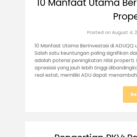
10 Manfaat Utama Ber
Prop
Posted on
August 4, 
10 Manfaat Utama Berinvestasi di ADUQQ un
Salah satu keuntungan paling signifikan d
adalah potensi peningkatan nilai properti.
apresiasi yang jauh lebih tinggi dibandin
real estat, memiliki ADU dapat menambah 
Re