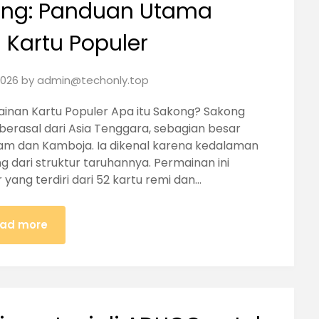
ng: Panduan Utama
Kartu Populer
2026
by
admin@techonly.top
nan Kartu Populer Apa itu Sakong? Sakong
berasal dari Asia Tenggara, sebagian besar
nam dan Kamboja. Ia dikenal karena kedalaman
 dari struktur taruhannya. Permainan ini
ng terdiri dari 52 kartu remi dan…
ad more