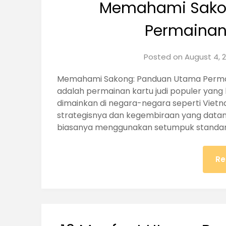
Memahami Sako
Permainan 
Posted on
August 4, 
Memahami Sakong: Panduan Utama Permai
adalah permainan kartu judi populer yang 
dimainkan di negara-negara seperti Viet
strategisnya dan kegembiraan yang datang
biasanya menggunakan setumpuk standar ya
Re