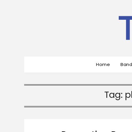
Home
Band
Tag:
p