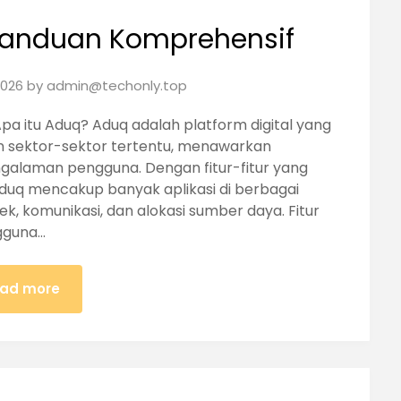
Panduan Komprehensif
2026
by
admin@techonly.top
a itu Aduq? Aduq adalah platform digital yang
 sektor-sektor tertentu, menawarkan
ngalaman pengguna. Dengan fitur-fitur yang
duq mencakup banyak aplikasi di berbagai
, komunikasi, dan alokasi sumber daya. Fitur
gguna…
ad more