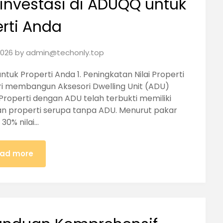
investasi di ADUQQ untuk
erti Anda
2026
by
admin@techonly.top
tuk Properti Anda 1. Peningkatan Nilai Properti
ari membangun Aksesori Dwelling Unit (ADU)
 Properti dengan ADU telah terbukti memiliki
gkan properti serupa tanpa ADU. Menurut pakar
30% nilai…
ad more