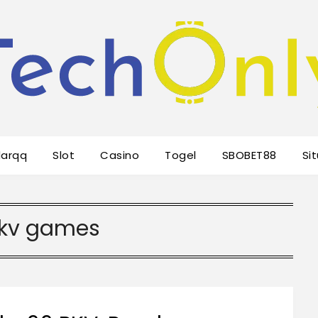
arqq
Slot
Casino
Togel
SBOBET88
Si
kv games