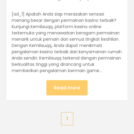
[ad_1] Apakah Anda siap merasakan sensasi
menang besar dengan permainan kasino terbaik?
Kunjungi Kemilauqq, platform kasino online
terkemuka yang menawarkan beragam permainan
menarik untuk pemain dari semua tingkat keahlian.
Dengan Kemilauqq, Anda dapat menikmati
pengalaman kasino terbaik dari kenyamanan rumah
Anda sendiri. Kemilauqq terkenal dengan permainan
berkualitas tinggi yang dirancang untuk
memberikan pengalaman bermain game…
Read more
1