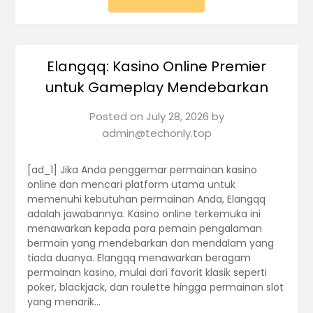
Elangqq: Kasino Online Premier
untuk Gameplay Mendebarkan
Posted on
July 28, 2026
by
admin@techonly.top
[ad_1] Jika Anda penggemar permainan kasino
online dan mencari platform utama untuk
memenuhi kebutuhan permainan Anda, Elangqq
adalah jawabannya. Kasino online terkemuka ini
menawarkan kepada para pemain pengalaman
bermain yang mendebarkan dan mendalam yang
tiada duanya. Elangqq menawarkan beragam
permainan kasino, mulai dari favorit klasik seperti
poker, blackjack, dan roulette hingga permainan slot
yang menarik…