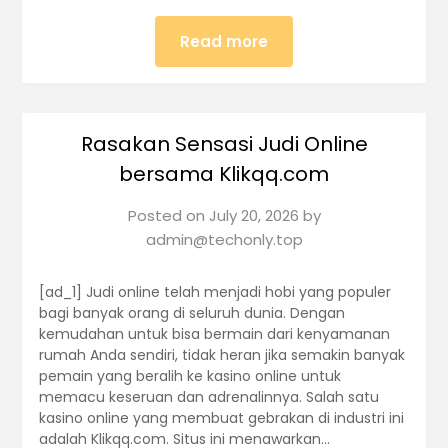
Read more
Rasakan Sensasi Judi Online
bersama Klikqq.com
Posted on
July 20, 2026
by
admin@techonly.top
[ad_1] Judi online telah menjadi hobi yang populer
bagi banyak orang di seluruh dunia. Dengan
kemudahan untuk bisa bermain dari kenyamanan
rumah Anda sendiri, tidak heran jika semakin banyak
pemain yang beralih ke kasino online untuk
memacu keseruan dan adrenalinnya. Salah satu
kasino online yang membuat gebrakan di industri ini
adalah Klikqq.com. Situs ini menawarkan…