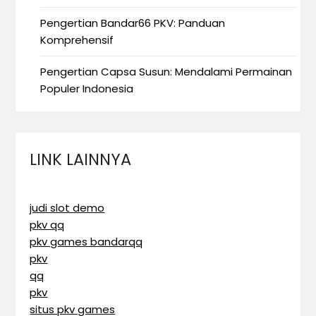
Pengertian Bandar66 PKV: Panduan
Komprehensif
Pengertian Capsa Susun: Mendalami Permainan
Populer Indonesia
LINK LAINNYA
judi slot demo
pkv qq
pkv games bandarqq
pkv
qq
pkv
situs pkv games