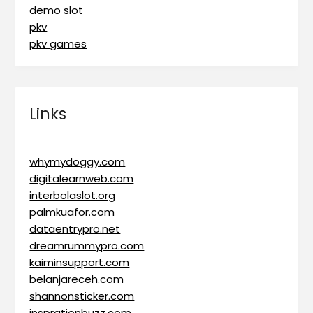
demo slot
pkv
pkv games
Links
whymydoggy.com
digitalearnweb.com
interbolaslot.org
palmkuafor.com
dataentrypro.net
dreamrummypro.com
kaiminsupport.com
belanjareceh.com
shannonsticker.com
insprationbuzz.com