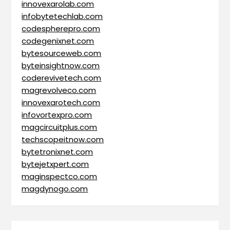
innovexarolab.com
infobytetechlab.com
codespherepro.com
codegenixnet.com
bytesourceweb.com
byteinsightnow.com
coderevivetech.com
magrevolveco.com
innovexarotech.com
infovortexpro.com
magcircuitplus.com
techscopeitnow.com
bytetronixnet.com
bytejetxpert.com
maginspectco.com
magdynogo.com