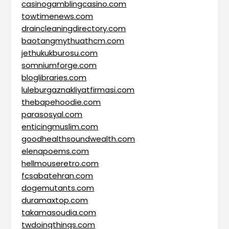
casinogamblingcasino.com
towtimenews.com
draincleaningdirectory.com
baotangmythuathcm.com
jethukukburosu.com
somniumforge.com
bloglibraries.com
luleburgaznakliyatfirmasi.com
thebapehoodie.com
parasosyal.com
enticingmuslim.com
goodhealthsoundwealth.com
elenapoems.com
hellmouseretro.com
fcsabatehran.com
dogemutants.com
duramaxtop.com
takamasoudia.com
twdoingthings.com